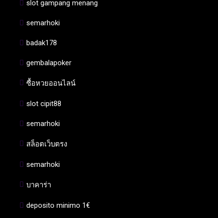
slot gampang menang
semarhoki
badak178
gembalapoker
ซื้อหวยออนไลน์
slot cipit88
semarhoki
สล็อตเว็บตรง
semarhoki
บาคาร่า
deposito minimo 1€