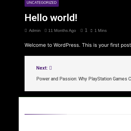
UNCATEGORIZED
Hello world!
1
Admin
11 Months Ago
1 Mins
Welcome to WordPress. This is your first post. 
Next:
Power and Passion: Why PlayStation Games Co
Related News
Beyond Screens and Controllers: The Grow
Influence of Gaming Across Every Platform