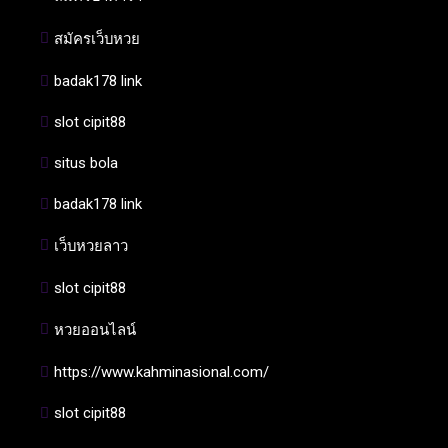
สมัครเว็บหวย
badak178 link
slot cipit88
situs bola
badak178 link
เว็บหวยลาว
slot cipit88
หวยออนไลน์
https://www.kahminasional.com/
slot cipit88