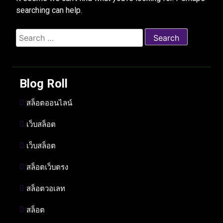
searching can help.
Blog Roll
สล็อตออนไลน์
เว็บสล็อต
เว็บสล็อต
สล็อตเว็บตรง
สล็อตวอเลท
สล็อต