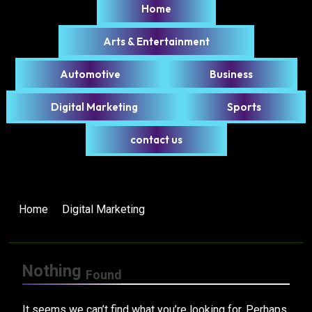
Home
Arts & Entertainment
Automotive
Business
Digital Marketing
Sports
contact us
Home
Digital Marketing
Nothing
Found
It seems we can’t find what you’re looking for. Perhaps