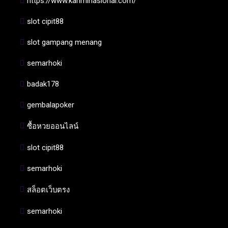
https://www.kahminasional.com/
slot cipit88
slot gampang menang
semarhoki
badak178
gembalapoker
ซื้อหวยออนไลน์
slot cipit88
semarhoki
สล็อตเว็บตรง
semarhoki